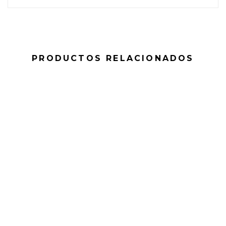
PRODUCTOS RELACIONADOS
HOT
CONVERSORES HD/SDI/4K - HDMI
MICRO CONVERTER BIDIRECTIONAL SDI/HDMI 3G WPSU |
BLACKMAGIC
LEER MÁS